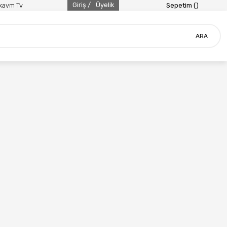
Giriş /
Üyelik
ikavm Tv
Sepetim (
)
ARA