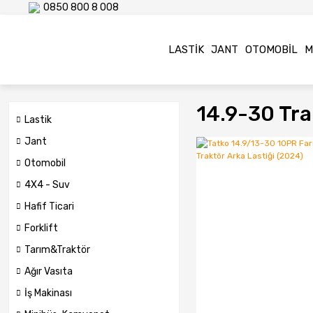
0850 800 8 008
LASTIK
JANT
OTOMOBIL
M
14.9-30 Trak
Lastik
Jant
Otomobil
4X4 - Suv
Hafif Ticari
Forklift
Tarım&Traktör
Ağır Vasıta
İş Makinası