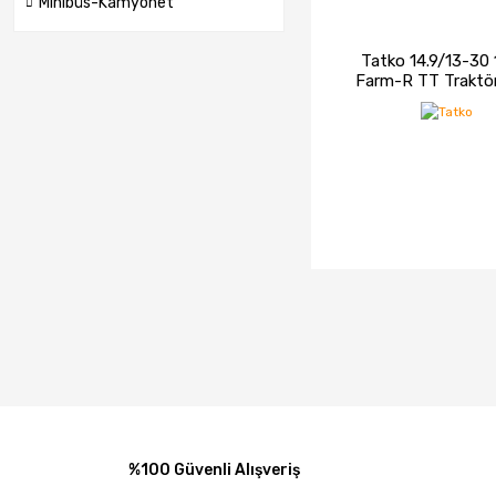
Minibüs-Kamyonet
Tatko 14.9/13-30
Farm-R TT Traktör
Lastiği (2024
İNCELE
STOK
%100 Güvenli Alışveriş