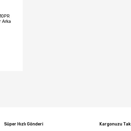
 10PR
 Arka
)
TA YOK
Süper Hızlı Gönderi
Kargonuzu Taki