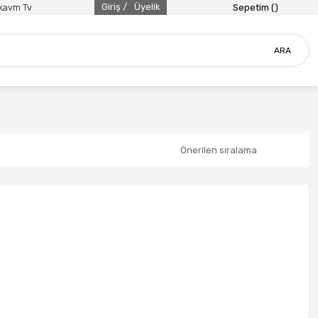
Giriş /
Üyelik
ikavm Tv
Sepetim (
)
ARA