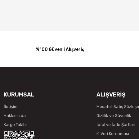
%100 Güvenli Alışveriş
KURUMSAL
ALIŞVERİŞ
İletişim
Mesafeli Satış Sözleş
Hakkımızda
Gizlilik ve Güvenlik
Kargo Takibi
İptal ve İade Şartları
K. Veri Korunması