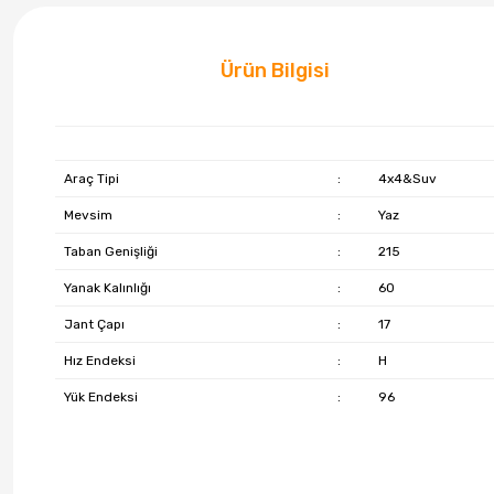
Ürün Bilgisi
Araç Tipi
:
4x4&Suv
Mevsim
:
Yaz
Taban Genişliği
:
215
Yanak Kalınlığı
:
60
Jant Çapı
:
17
Hız Endeksi
:
H
Yük Endeksi
:
96