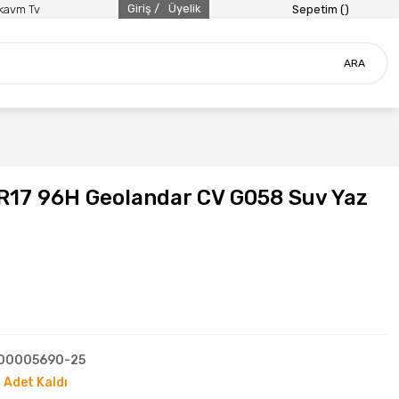
Giriş /
Üyelik
ikavm Tv
Sepetim (
)
ARA
17 96H Geolandar CV G058 Suv Yaz
00005690-25
 Adet Kaldı