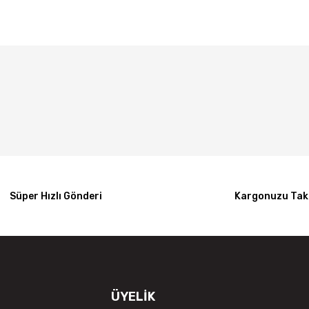
Bu ürüne ilk yorumu siz yapın!
Yorum Yaz
Süper Hızlı Gönderi
Kargonuzu Taki
ÜYELİK