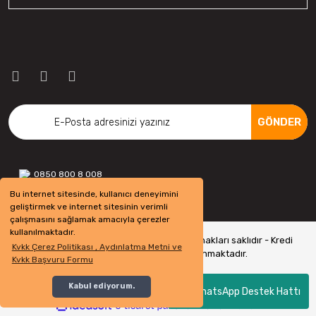
GÖNDER
0850 800 8 008
Bu internet sitesinde, kullanıcı deneyimini
geliştirmek ve internet sitesinin verimli
çalışmasını sağlamak amacıyla çerezler
kullanılmaktadır.
Copyright 2022 © - otolastikavm.com - Tüm hakları saklıdır - Kredi
Kvkk Çerez Politikası , Aydınlatma Metni ve
kartı bilgileriniz 256bit SSL Sertifikası ile Korunmaktadır.
Kvkk Başvuru Formu
Kabul ediyorum.
WhatsApp Destek Hattı
ile
ideasoft
e-