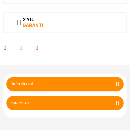
2 YIL
GARANTİ
ÜRÜN BILGISI
YORUMLAR