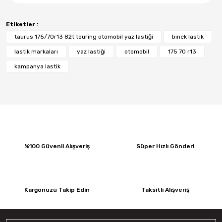
Etiketler :
taurus 175/70r13 82t touring otomobil yaz lastiği
binek lastik
lastik markaları
yaz lastiği
otomobil
175 70 r13
kampanya lastik
%100 Güvenli Alışveriş
Süper Hızlı Gönderi
Kargonuzu Takip Edin
Taksitli Alışveriş