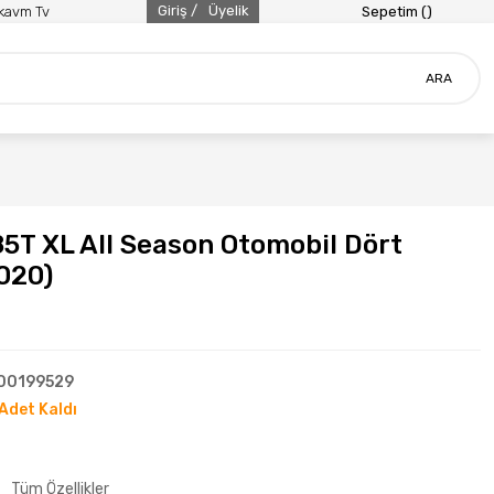
Giriş /
Üyelik
ikavm Tv
Sepetim (
)
ARA
85T XL All Season Otomobil Dört
020)
00199529
Adet Kaldı
Tüm Özellikler