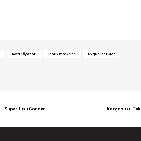
Bu ürüne ilk yorumu siz yapın!
lastik fiyatları
lastik markaları
uygun lastikler
Yorum Yaz
Süper Hızlı Gönderi
Kargonuzu Taki