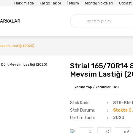
Hakkımızda
Kargo Takibi
İletişim
Montaj Noktaları
Otolast
ARKALAR
evsim Lastiği (2020)
Strial 165/70R14 
Mevsim Lastiği (2
Yorum Yap / Yorumları Oku
Stok Kodu
STR-BN-
Stok Durumu
Stokta 0 
Üretim Tarihi
2020
D
C
69