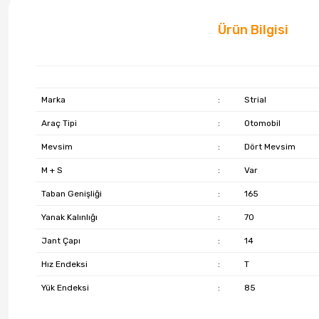
Ürün Bilgisi
Marka
:
Strial
Araç Tipi
:
Otomobil
Mevsim
:
Dört Mevsim
M + S
:
Var
Taban Genişliği
:
165
Yanak Kalınlığı
:
70
Jant Çapı
:
14
Hız Endeksi
:
T
Yük Endeksi
:
85