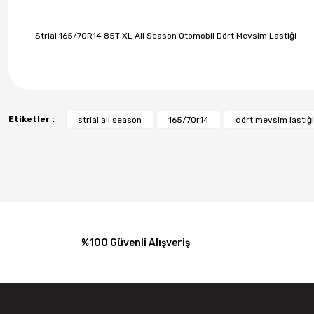
Strial 165/70R14 85T XL All Season Otomobil Dört Mevsim Lastiği
Etiketler :
strial all season
165/70r14
dört mevsim lastiği
%100 Güvenli Alışveriş