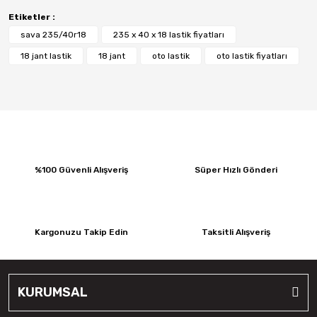
Etiketler :
sava 235/40r18
235 x 40 x 18 lastik fiyatları
18 jant lastik
18 jant
oto lastik
oto lastik fiyatları
%100 Güvenli Alışveriş
Süper Hızlı Gönderi
Kargonuzu Takip Edin
Taksitli Alışveriş
KURUMSAL