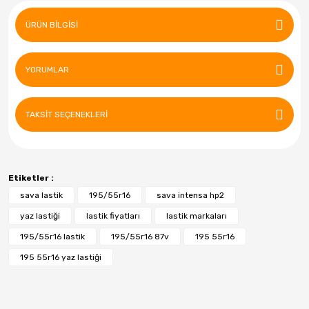
ÜRÜN BILGISI
YORUMLAR
TAKSIT SEÇENEKLERI
Etiketler :
sava lastik
195/55r16
sava intensa hp2
yaz lastiği
lastik fiyatları
lastik markaları
195/55r16 lastik
195/55r16 87v
195 55r16
195 55r16 yaz lastiği