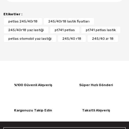
Etiketler :
petlas 245/40r18
245/40r18 lastik fiyatları
245/40r18 yaz lastiği
pt741 petlas
pt741 petlas lastik
petlas otomobil yaz lastiği
245/40 r18
245/40 zr 18
%100 Güvenli Alışveriş
Süper Hızlı Gönderi
Kargonuzu Takip Edin
Taksitli Alışveriş