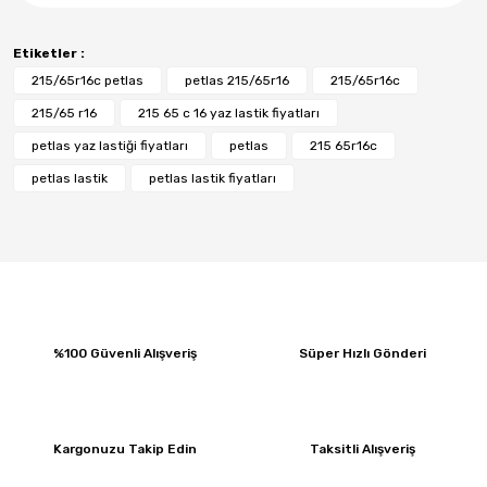
Etiketler :
215/65r16c petlas
petlas 215/65r16
215/65r16c
215/65 r16
215 65 c 16 yaz lastik fiyatları
petlas yaz lastiği fiyatları
petlas
215 65r16c
petlas lastik
petlas lastik fiyatları
%100 Güvenli Alışveriş
Süper Hızlı Gönderi
Kargonuzu Takip Edin
Taksitli Alışveriş