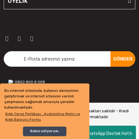
ÜYELİK
GÖNDER
0850 800 8 008
Bu internet sitesinde, kullanıcı deneyimini
geliştirmek ve internet sitesinin verimli
çalışmasını sağlamak amacıyla çerezler
kullanılmaktadır.
Copyright 2022 © - otolastikavm.com - Tüm hakları saklıdır - Kredi
Kvkk Çerez Politikası , Aydınlatma Metni ve
kartı bilgileriniz 256bit SSL Sertifikası ile Korunmaktadır.
Kvkk Başvuru Formu
Kabul ediyorum.
WhatsApp Destek Hattı