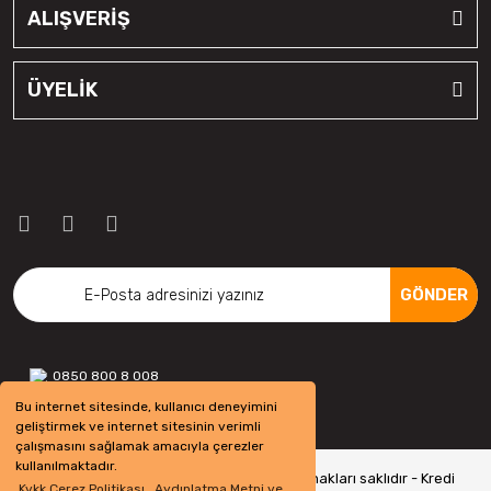
ALIŞVERİŞ
ÜYELİK
GÖNDER
0850 800 8 008
Bu internet sitesinde, kullanıcı deneyimini
geliştirmek ve internet sitesinin verimli
çalışmasını sağlamak amacıyla çerezler
kullanılmaktadır.
Copyright 2022 © - otolastikavm.com - Tüm hakları saklıdır - Kredi
Kvkk Çerez Politikası , Aydınlatma Metni ve