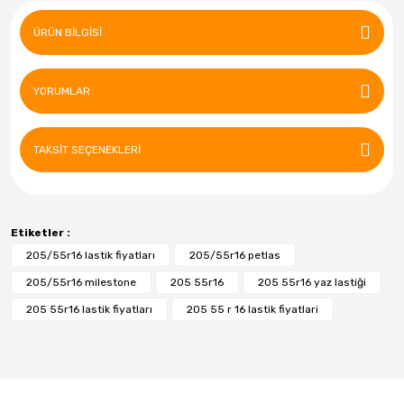
ÜRÜN BILGISI
YORUMLAR
TAKSIT SEÇENEKLERI
Etiketler :
205/55r16 lastik fiyatları
205/55r16 petlas
205/55r16 milestone
205 55r16
205 55r16 yaz lastiği
205 55r16 lastik fiyatları
205 55 r 16 lastik fiyatlari