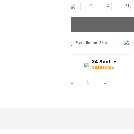
C
A
71
T
24 Saatte
KARGO’da