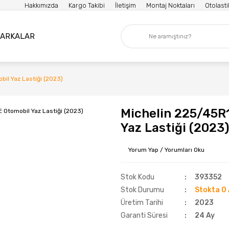
Hakkımızda
Kargo Takibi
İletişim
Montaj Noktaları
Otolast
ARKALAR
il Yaz Lastiği (2023)
Michelin 225/45R
Yaz Lastiği (2023)
Yorum Yap / Yorumları Oku
Stok Kodu
393352
Stok Durumu
Stokta 0 
Üretim Tarihi
2023
Garanti Süresi
24 Ay