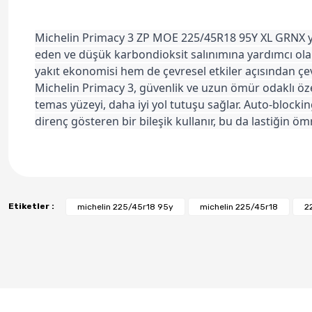
Michelin Primacy 3 ZP MOE 225/45R18 95Y XL GRNX yaz l
eden ve düşük karbondioksit salınımına yardımcı ola
yakıt ekonomisi hem de çevresel etkiler açısından çe
Michelin Primacy 3, güvenlik ve uzun ömür odaklı özell
temas yüzeyi, daha iyi yol tutuşu sağlar. Auto-blocking
direnç gösteren bir bileşik kullanır, bu da lastiğin
Etiketler :
michelin 225/45r18 95y
michelin 225/45r18
2