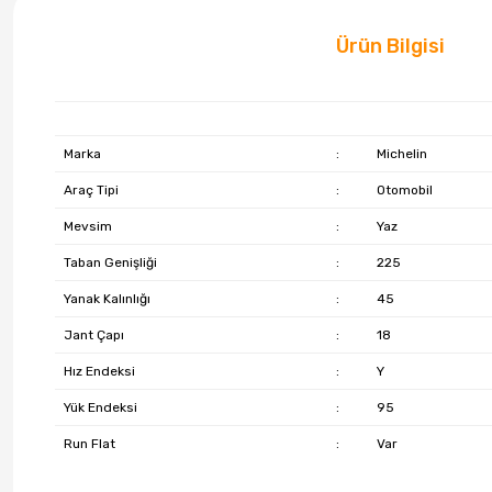
Ürün Bilgisi
Marka
:
Michelin
Araç Tipi
:
Otomobil
Mevsim
:
Yaz
Taban Genişliği
:
225
Yanak Kalınlığı
:
45
Jant Çapı
:
18
Hız Endeksi
:
Y
Yük Endeksi
:
95
Run Flat
:
Var