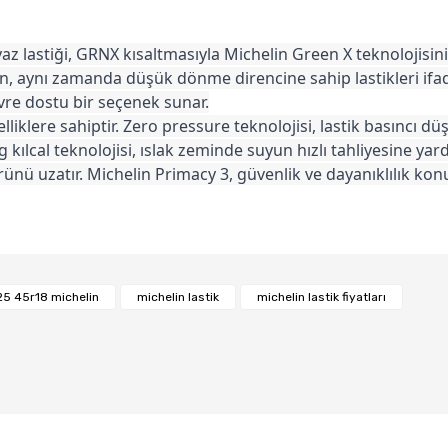
astiği, GRNX kısaltmasıyla Michelin Green X teknolojisinin 
n, aynı zamanda düşük dönme direncine sahip lastikleri ifad
vre dostu bir seçenek sunar.
iklere sahiptir. Zero pressure teknolojisi, lastik basıncı düş
 kılcal teknolojisi, ıslak zeminde suyun hızlı tahliyesine yar
 ömrünü uzatır. Michelin Primacy 3, güvenlik ve dayanıklılık
Bu ürüne ilk yorumu siz yapın!
25 45r18 michelin
michelin lastik
michelin lastik fiyatları
Yorum Yaz