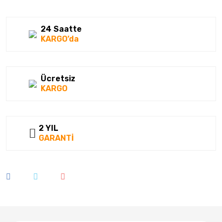
Kumho
24 Saatte
Lassa
KARGO’da
Laufenn
Linglong
Ücretsiz
KARGO
Matador
Megatork
2 YIL
Mesalas
GARANTİ
Michelin
Milestone
Nankang
Nexen