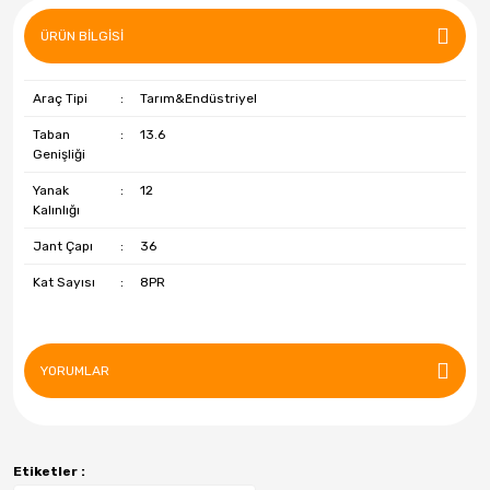
Özka
ÜRÜN BILGISI
Petlas
Araç Tipi
:
Tarım&Endüstriyel
Pirelli
Taban
:
13.6
Powcan
Genişliği
R1 Jant
Yanak
:
12
Kalınlığı
RC
Jant Çapı
:
36
Riken
Kat Sayısı
:
8PR
Roadstone
Sava
YORUMLAR
Starmaxx
Strial
Etiketler :