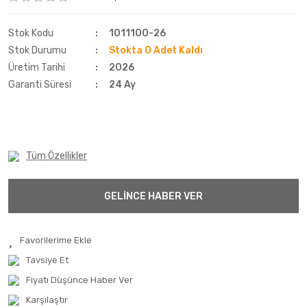
Fulda
Stok Kodu
1011100-26
Goodtrip
Stok Durumu
Stokta 0 Adet Kaldı
Üretim Tarihi
2026
Goodyear
Garanti Süresi
24 Ay
Hankook
Harvester
Tüm Özellikler
Kelly
Kelly
GELİNCE HABER VER
Kenex
Kleber
Tavsiye Et
Kormetal
Fiyatı Düşünce Haber Ver
Kormoran
Karşılaştır