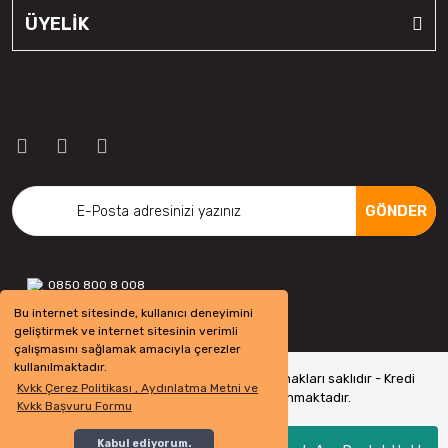
ÜYELİK
GÖNDER
0850 800 8 008
Bu internet sitesinde, kullanıcı deneyimini
geliştirmek ve internet sitesinin verimli
çalışmasını sağlamak amacıyla çerezler
kullanılmaktadır.
Copyright 2022 © - otolastikavm.com - Tüm hakları saklıdır - Kredi
Kvkk Çerez Politikası , Aydınlatma Metni ve
kartı bilgileriniz 256bit SSL Sertifikası ile Korunmaktadır.
Kvkk Başvuru Formu
Kabul ediyorum.