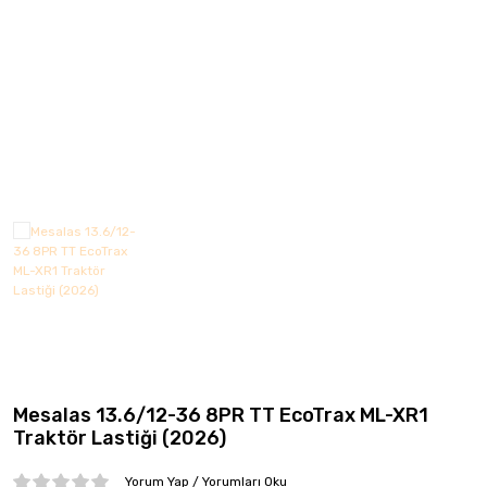
CMS
Continental
Debica
Dedika
Delinte
DGR JANT
DJ
Elit
Emr Jant
Mesalas 13.6/12-36 8PR TT EcoTrax ML-XR1
Falken
Traktör Lastiği (2026)
Fd
Yorum Yap / Yorumları Oku