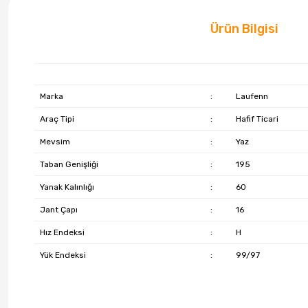
Ürün Bilgisi
Marka
:
Laufenn
Araç Tipi
:
Hafif Ticari
Mevsim
:
Yaz
Taban Genişliği
:
195
Yanak Kalınlığı
:
60
Jant Çapı
:
16
Hız Endeksi
:
H
Yük Endeksi
:
99/97