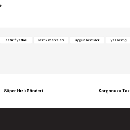
ği
Bu ürüne ilk yorumu siz yapın!
lastik fiyatları
lastik markaları
uygun lastikler
yaz lastiği
Yorum Yaz
Süper Hızlı Gönderi
Kargonuzu Taki