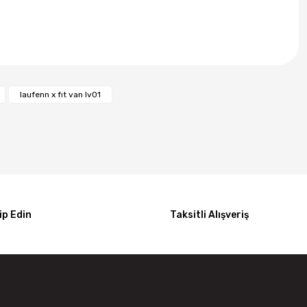
laufenn x fıt van lv01
p Edin
Taksitli Alışveriş