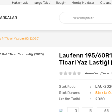
Hakkımızda
Kargo Takibi
İletişim
Montaj Noktaları
Otolast
ARKALAR
f Ticari Yaz Lastiği (2020)
Laufenn 195/60R1
Ticari Yaz Lastiği
Yorum Yap / Yoruml
Stok Kodu
LAU-202
Stok Durumu
Stokta 0 
Üretim Tarihi
2020
D
B
68