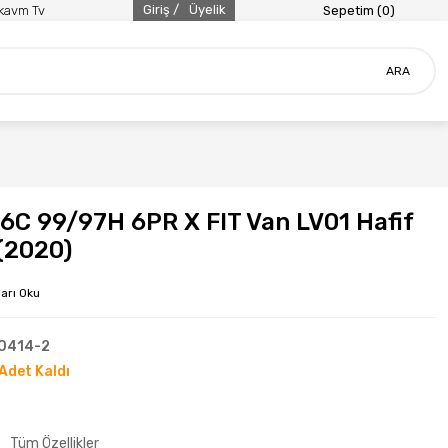
Giriş /
Üyelik
ikavm Tv
Sepetim (
0
)
ARA
6C 99/97H 6PR X FIT Van LV01 Hafif
 (2020)
arı Oku
0414-2
Adet Kaldı
Tüm Özellikler