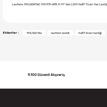
Laufenn 195/60R16C 99/97H 6PR X FIT Van LV01 Hafif Ticari Yaz Lasti
Etiketler :
195/60r16c
laufenn lastik
hafif ticari lastiği
%100 Güvenli Alışveriş