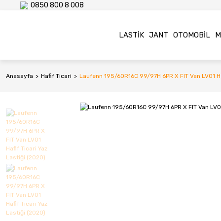
0850 800 8 008
LASTIK
JANT
OTOMOBIL
M
Anasayfa
Hafif Ticari
Laufenn 195/60R16C 99/97H 6PR X FIT Van LV01 Hafi