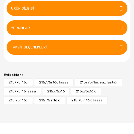
ÜRÜN BILGISI
YORUMLAR
TAKSIT SEÇENEKLERI
Etiketler :
215/75r16c
215/75r16c lassa
215/75r16c yaz lastiği
215/75r16 lassa
215x75x16
215x75x16 c
215 75r 16c
215 75 r 16 c
215 75 r 16 c lassa