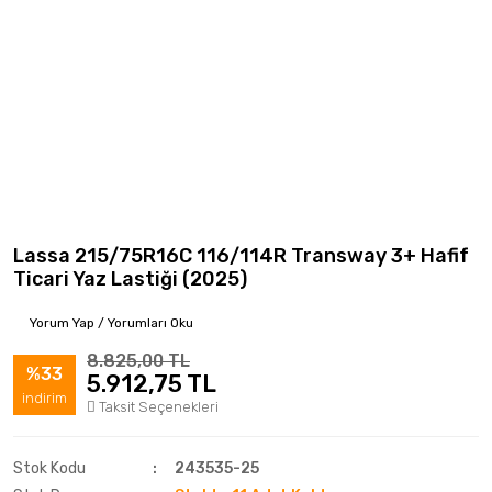
Lassa 215/75R16C 116/114R Transway 3+ Hafif
Ticari Yaz Lastiği (2025)
Yorum Yap / Yorumları Oku
8.825,00 TL
%33
5.912,75 TL
indirim
Taksit Seçenekleri
Stok Kodu
243535-25