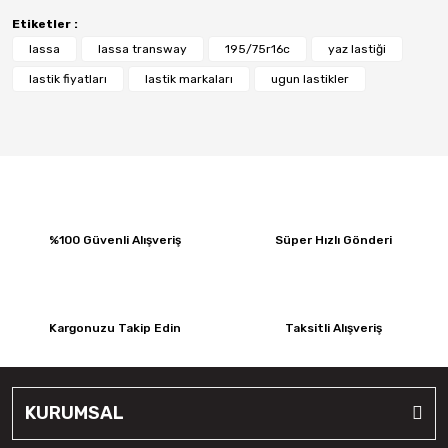
Etiketler :
lassa
lassa transway
195/75r16c
yaz lastiği
lastik fiyatları
lastik markaları
ugun lastikler
%100 Güvenli Alışveriş
Süper Hızlı Gönderi
Kargonuzu Takip Edin
Taksitli Alışveriş
KURUMSAL