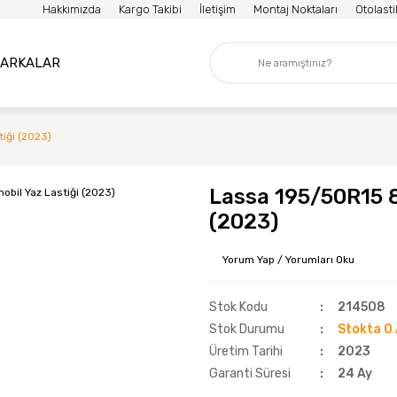
Hakkımızda
Kargo Takibi
İletişim
Montaj Noktaları
Otolast
ARKALAR
iği (2023)
Lassa 195/50R15 
(2023)
Yorum Yap / Yorumları Oku
Stok Kodu
214508
Stok Durumu
Stokta 0 
Üretim Tarihi
2023
Garanti Süresi
24 Ay