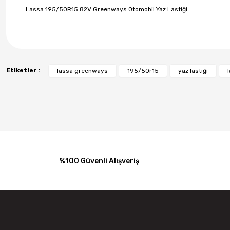
Lassa 195/50R15 82V Greenways Otomobil Yaz Lastiği
Etiketler :
lassa greenways
195/50r15
yaz lastiği
l
%100 Güvenli Alışveriş