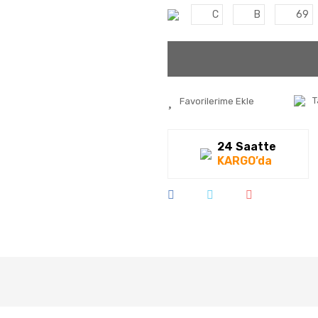
C
B
69
T
24 Saatte
KARGO’da