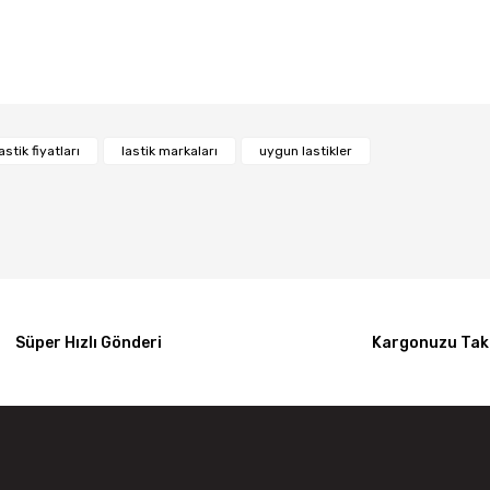
Bu ürüne ilk yorumu siz yapın!
astik fiyatları
lastik markaları
uygun lastikler
Yorum Yaz
Süper Hızlı Gönderi
Kargonuzu Taki