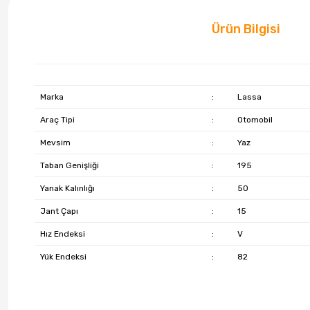
Ürün Bilgisi
Marka
:
Lassa
Araç Tipi
:
Otomobil
Mevsim
:
Yaz
Taban Genişliği
:
195
Yanak Kalınlığı
:
50
Jant Çapı
:
15
Hız Endeksi
:
V
Yük Endeksi
:
82