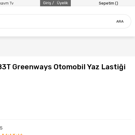
Giriş /
Üyelik
ikavm Tv
Sepetim (
)
ARA
83T Greenways Otomobil Yaz Lastiği
5