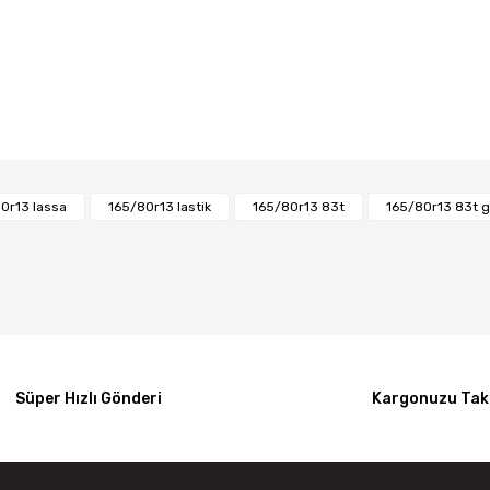
Bu ürüne ilk yorumu siz yapın!
0r13 lassa
165/80r13 lastik
165/80r13 83t
165/80r13 83t 
Yorum Yaz
Süper Hızlı Gönderi
Kargonuzu Taki