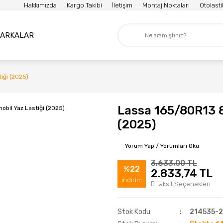
Hakkımızda
Kargo Takibi
İletişim
Montaj Noktaları
Otolast
ARKALAR
iği (2025)
Lassa 165/80R13 
(2025)
Yorum Yap / Yorumları Oku
3.633,00 TL
%22
2.833,74 TL
indirim
Taksit Seçenekleri
Stok Kodu
214535-2