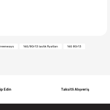
greenways
165/80r13 lastik fiyatları
165 80r13
p Edin
Taksitli Alışveriş