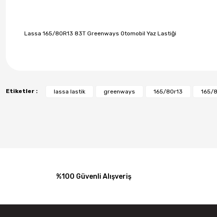
Lassa 165/80R13 83T Greenways Otomobil Yaz Lastiği
Etiketler :
lassa lastik
greenways
165/80r13
165/8
%100 Güvenli Alışveriş