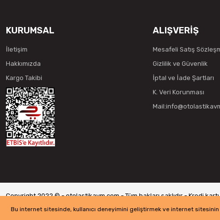
KURUMSAL
ALIŞVERİŞ
İletişim
Mesafeli Satış Sözleş
Hakkımızda
Gizlilik ve Güvenlik
Kargo Takibi
İptal ve İade Şartları
K. Veri Korunması
Mail:info@otolastika
Copyright 2022 © - otolastikavm.com - Tüm hakları saklıdır - Kredi kartı b
Bu internet sitesinde, kullanıcı deneyimini geliştirmek ve internet sitesini