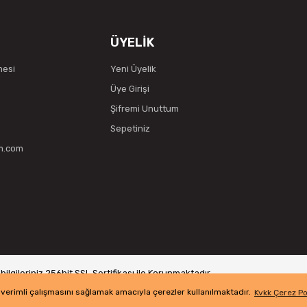
ÜYELİK
mesi
Yeni Üyelik
Üye Girişi
Şifremi Unuttum
Sepetiniz
vm.com
ilgileriniz 256bit SSL Sertifikası ile Korunmaktadır.
n verimli çalışmasını sağlamak amacıyla çerezler kullanılmaktadır.
Kvkk Çerez Po
ile
ideasoft
e-