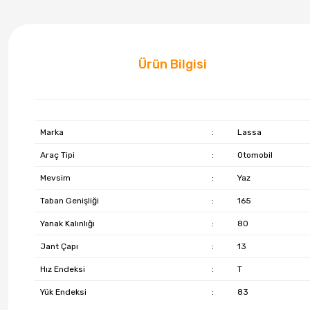
Ürün Bilgisi
Marka
:
Lassa
Araç Tipi
:
Otomobil
Mevsim
:
Yaz
Taban Genişliği
:
165
Yanak Kalınlığı
:
80
Jant Çapı
:
13
Hız Endeksi
:
T
Yük Endeksi
:
83