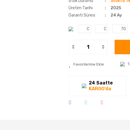
Stok Durumu
Stokta 14
Üretim Tarihi
2025
Garanti Süresi
24 Ay
C
C
70
T
24 Saatte
KARGO’da