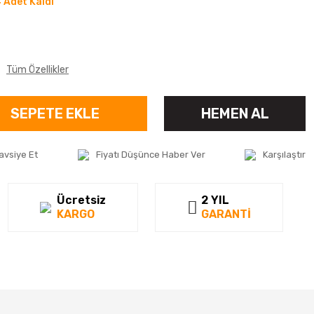
 Adet Kaldı
Tüm Özellikler
SEPETE EKLE
HEMEN AL
avsiye Et
Fiyatı Düşünce Haber Ver
Karşılaştır
Ücretsiz
2 YIL
KARGO
GARANTİ