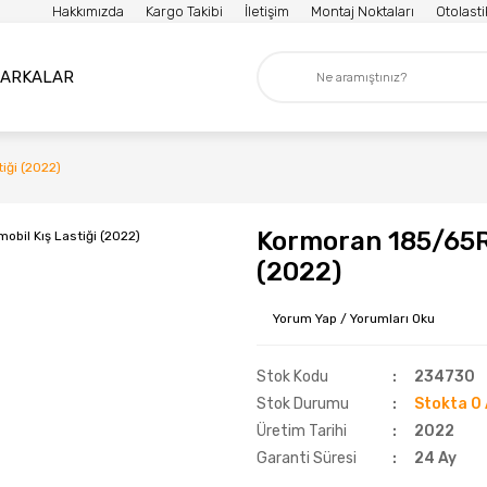
Hakkımızda
Kargo Takibi
İletişim
Montaj Noktaları
Otolast
ARKALAR
iği (2022)
Kormoran 185/65R1
(2022)
Yorum Yap / Yorumları Oku
Stok Kodu
234730
Stok Durumu
Stokta 0 
Üretim Tarihi
2022
Garanti Süresi
24 Ay