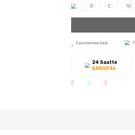
D
C
70
T
24 Saatte
KARGO’da