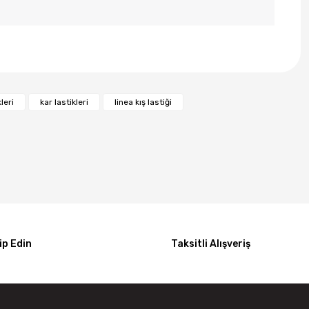
kleri
kar lastikleri
linea kış lastiği
p Edin
Taksitli Alışveriş