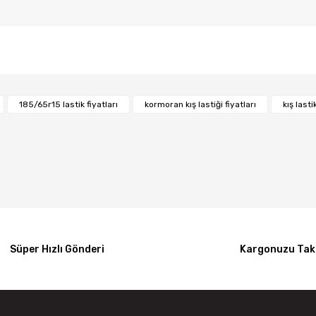
Bu ürüne ilk yorumu siz yapın!
185/65r15 lastik fiyatları
kormoran kış lastiği fiyatları
kış lasti
Yorum Yaz
Süper Hızlı Gönderi
Kargonuzu Taki