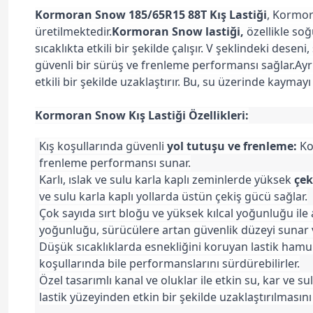
Kormoran Snow 185/65R15 88T Kış Lastiği
, Kormora
üretilmektedir.
Kormoran Snow lastiği,
özellikle so
sıcaklıkta etkili bir şekilde çalışır. V şeklindeki deseni
güvenli bir sürüş ve frenleme performansı sağlar.
Ayr
etkili bir şekilde uzaklaştırır. Bu, su üzerinde kaymayı
Kormoran Snow Kış Lastiği Özellikleri:
Kış koşullarında güvenli
yol tutuşu ve frenleme:
Kor
frenleme performansı sunar.
Karlı, ıslak ve sulu karla kaplı zeminlerde yüksek
çek
ve sulu karla kaplı yollarda üstün çekiş gücü sağlar.
Çok sayıda sırt bloğu ve yüksek kılcal yoğunluğu ile
yoğunluğu, sürücülere artan güvenlik düzeyi sunar 
Düşük sıcaklıklarda esnekliğini koruyan lastik hamuru
koşullarında bile performanslarını sürdürebilirler.
Özel tasarımlı kanal ve oluklar ile etkin su, kar ve s
lastik yüzeyinden etkin bir şekilde uzaklaştırılmasın