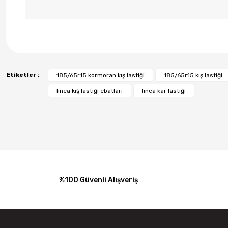
Etiketler :
185/65r15 kormoran kış lastiği
185/65r15 kış lastiği
linea kış lastiği ebatları
linea kar lastiği
%100 Güvenli Alışveriş