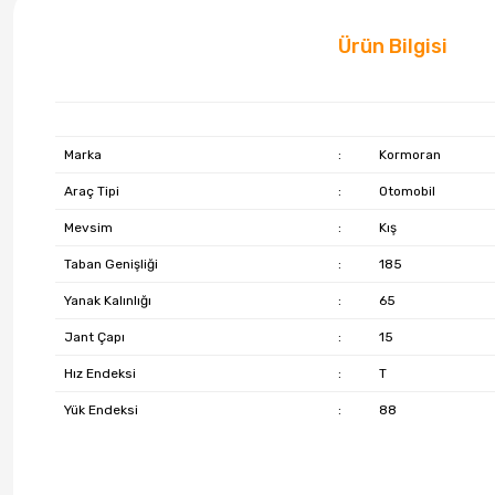
Ürün Bilgisi
Marka
:
Kormoran
Araç Tipi
:
Otomobil
Mevsim
:
Kış
Taban Genişliği
:
185
Yanak Kalınlığı
:
65
Jant Çapı
:
15
Hız Endeksi
:
T
Yük Endeksi
:
88