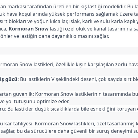
n markası tarafından üretilen bir kış lastiği modelidir. Bu la
ğuk hava koşullarında yüksek performans sağlamak üzere tas
, sırt blokları ve yoğun kılcallar, ıslak, karlı ve sulu karla ka
ıca,
Kormoran Snow
lastiği özel oluk ve kanal tasarımına s
 önler ve lastiğin daha dayanıklı olmasını sağlar.
moran Snow lastikleri, özellikle kışın karşılaşılan zorlu hava
iş gücü
: Bu lastiklerin V şeklindeki deseni, çok sayıda sırt 
 artan güvenlik: Kormoran Snow lastiklerinin tasarımında bu
ve yol tutuşunu optimize eder.
: Bu lastikler, düşük sıcaklıklarda bile esnekliğini koruyan
ulu kar tahliyesi: Kormoran Snow lastikleri, özel tasarlanmış 
ı sağlar, bu da sürücülere daha güvenli bir sürüş deneyimi s