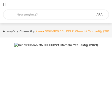
Geri Dön
Geri Dön
ARA
Lastik
MARKALAR
4X4 - Suv
Mitas
Anasayfa
Otomobil
Kenex 185/65R15 88H KX221 Otomobil Yaz Lastiği (2021)
Ağır Vasıta
Addo India
Forklift
Apollo
Hafif Ticari
Arceo
İş Makinası
Bfgoodrich
Minibüs-Kamyonet
Billas
Otomobil
BKT
Tarım&Traktör
Bridgestone
Carre