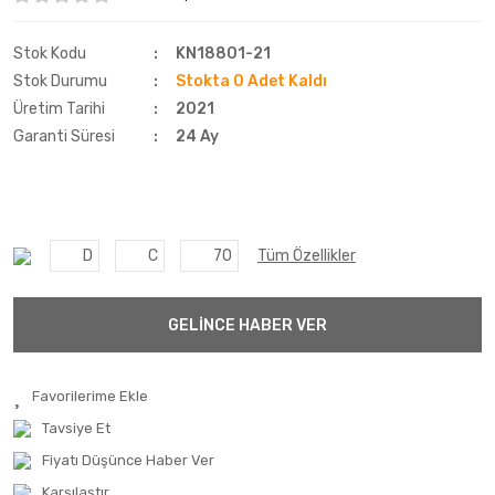
Fulda
Stok Kodu
KN18801-21
Goodtrip
Stok Durumu
Stokta 0 Adet Kaldı
Üretim Tarihi
2021
Goodyear
Garanti Süresi
24 Ay
Hankook
Harvester
Kelly
D
C
70
Tüm Özellikler
Kelly
GELİNCE HABER VER
Kenex
Kleber
Kormetal
Tavsiye Et
Fiyatı Düşünce Haber Ver
Kormoran
Karşılaştır