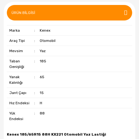
Özka
ÜRÜN BILGISI
Petlas
Pirelli
Marka
:
Kenex
Powcan
Araç Tipi
:
Otomobil
Mevsim
:
Yaz
R1 Jant
Taban
:
185
RC
Genişliği
Yanak
:
65
Riken
Kalınlığı
Roadstone
Jant Çapı
:
15
Sava
Hız Endeksi
:
H
Yük
:
88
Starmaxx
Endeksi
Strial
Kenex 185/65R15 88H KX221 Otomobil Yaz Lastiği