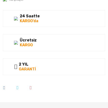
Kumho
Lassa
24 Saatte
KARGO’da
Laufenn
Linglong
Ücretsiz
Matador
KARGO
Megatork
Mesalas
2 YIL
GARANTİ
Michelin
Milestone
Nankang
Nexen