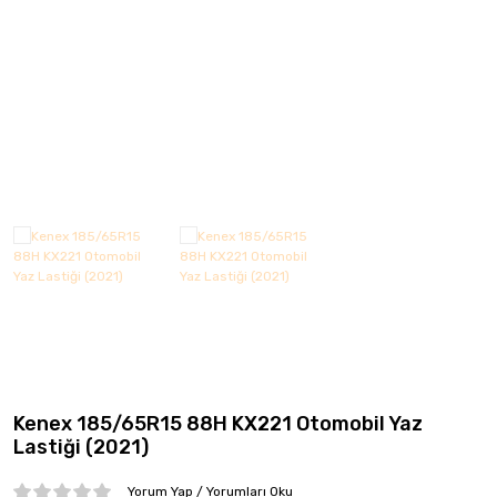
CMS
Continental
Debica
Dedika
Delinte
DGR JANT
DJ
Elit
Emr Jant
Kenex 185/65R15 88H KX221 Otomobil Yaz
Falken
Lastiği (2021)
Fd
Yorum Yap / Yorumları Oku