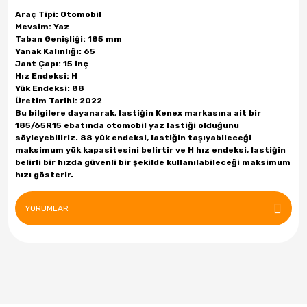
Tatko
Araç Tipi: Otomobil
Mevsim: Yaz
Topplo
Taban Genişliği: 185 mm
Yanak Kalınlığı: 65
Waterfall
Jant Çapı: 15 inç
Hız Endeksi: H
Yokohoma
Yük Endeksi: 88
Üretim Tarihi: 2022
Bu bilgilere dayanarak, lastiğin Kenex markasına ait bir
185/65R15 ebatında otomobil yaz lastiği olduğunu
söyleyebiliriz. 88 yük endeksi, lastiğin taşıyabileceği
maksimum yük kapasitesini belirtir ve H hız endeksi, lastiğin
belirli bir hızda güvenli bir şekilde kullanılabileceği maksimum
hızı gösterir.
YORUMLAR