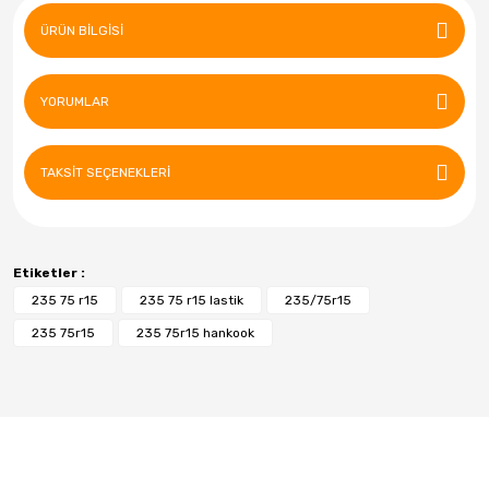
ÜRÜN BILGISI
YORUMLAR
TAKSIT SEÇENEKLERI
Etiketler :
235 75 r15
235 75 r15 lastik
235/75r15
235 75r15
235 75r15 hankook