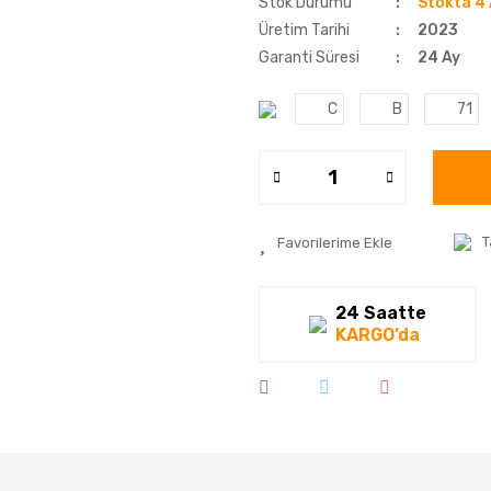
Stok Durumu
Stokta 4 
Üretim Tarihi
2023
Garanti Süresi
24 Ay
C
B
71
T
24 Saatte
KARGO’da