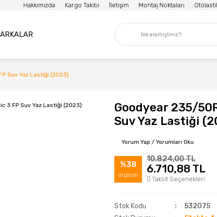
Hakkımızda
Kargo Takibi
İletişim
Montaj Noktaları
Otolast
ARKALAR
 Suv Yaz Lastiği (2023)
Goodyear 235/50R
Suv Yaz Lastiği (
Yorum Yap / Yorumları Oku
10.824,00 TL
%38
6.710,88 TL
indirim
Taksit Seçenekleri
Stok Kodu
532075