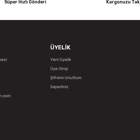
Süper Hızlı Gönderi
Kargonuzu Taki
ÜYELİK
mesi
Yeni Üyelik
Üye Girişi
Şifremi Unuttum
Sepetiniz
vm.com