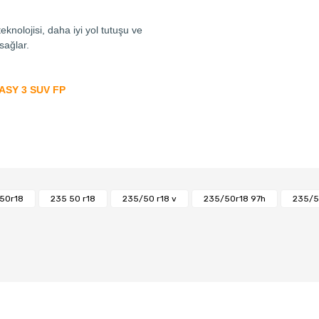
eknolojisi, daha iyi yol tutuşu ve
sağlar.
ASY 3 SUV FP
Bu ürüne ilk yorumu siz yapın!
50r18
235 50 r18
235/50 r18 v
235/50r18 97h
235/50
Yorum Yaz