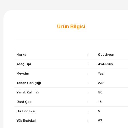
Ürün Bilgisi
Marka
:
Goodyear
Araç Tipi
:
4x4&Suv
Mevsim
:
Yaz
Taban Genişliği
:
235
Yanak Kalınlığı
:
50
Jant Çapı
:
18
Hız Endeksi
:
V
Yük Endeksi
:
97