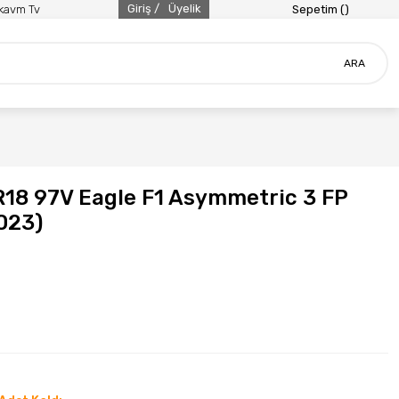
Giriş /
Üyelik
ikavm Tv
Sepetim (
)
ARA
18 97V Eagle F1 Asymmetric 3 FP
2023)