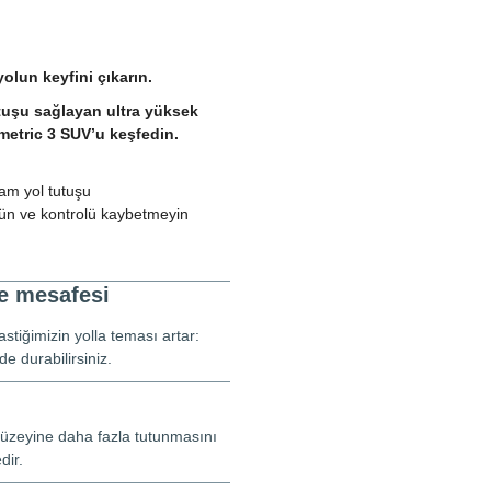
olun keyfini çıkarın.
utuşu sağlayan ultra yüksek
metric 3 SUV’u keşfedin.
am yol tutuşu
ürün ve kontrolü kaybetmeyin
me mesafesi
stiğimizin yolla teması artar:
e durabilirsiniz.
yüzeyine daha fazla tutunmasını
dir.