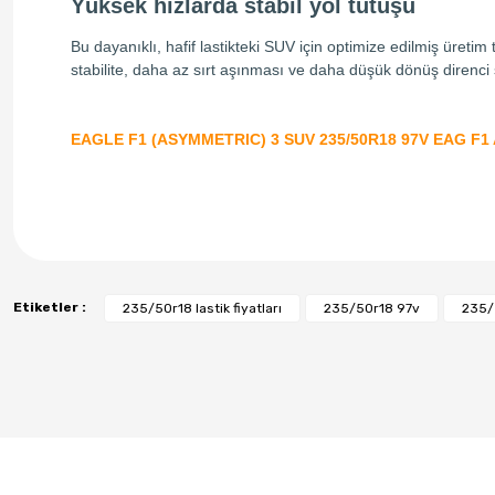
Yüksek hızlarda stabil yol tutuşu
Bu dayanıklı, hafif lastikteki SUV için optimize edilmiş üretim t
stabilite, daha az sırt aşınması ve daha düşük dönüş direnci 
EAGLE F1 (ASYMMETRIC) 3 SUV 235/50R18 97V EAG F1 
Etiketler :
235/50r18 lastik fiyatları
235/50r18 97v
235/