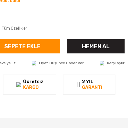
Adet Kaldı
Tüm Özellikler
SEPETE EKLE
HEMEN AL
avsiye Et
Fiyatı Düşünce Haber Ver
Karşılaştır
Ücretsiz
2 YIL
KARGO
GARANTİ