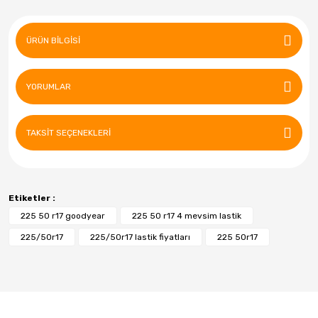
ÜRÜN BILGISI
YORUMLAR
TAKSIT SEÇENEKLERI
Etiketler :
225 50 r17 goodyear
225 50 r17 4 mevsim lastik
225/50r17
225/50r17 lastik fiyatları
225 50r17