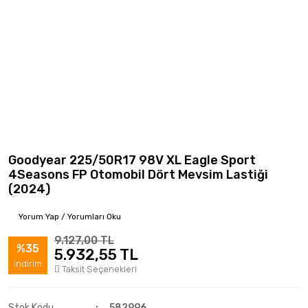
Goodyear 225/50R17 98V XL Eagle Sport
4Seasons FP Otomobil Dört Mevsim Lastiği
(2024)
Yorum Yap / Yorumları Oku
9.127,00 TL
%35
5.932,55 TL
indirim
Taksit Seçenekleri
Stok Kodu
582996