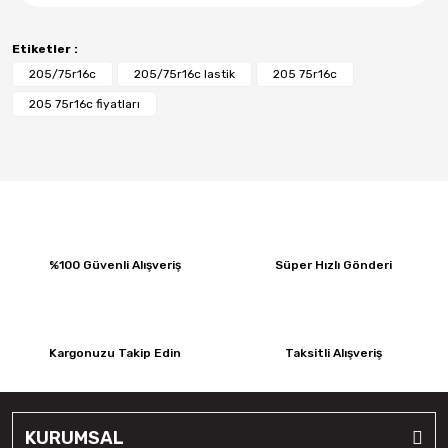
Etiketler :
205/75r16c
205/75r16c lastik
205 75r16c
205 75r16c fiyatları
%100 Güvenli Alışveriş
Süper Hızlı Gönderi
Kargonuzu Takip Edin
Taksitli Alışveriş
KURUMSAL