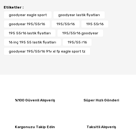
Etiketler :
goodyear eagle sport
goodyear lastik fiyatları
goodyear 195/55r16
195/55r16
195 55r16
195 55r16 lastik fiyatları
195/55r16 goodyear
16 inç 195 55 lastik fiyatları
195/55 r16
goodyear 195/55r16 91v xl fp eagle sport tz
%100 Güvenli Alışveriş
Süper Hızlı Gönderi
Kargonuzu Takip Edin
Taksitli Alışveriş