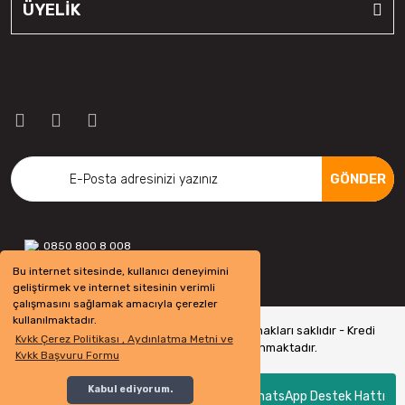
ÜYELİK
GÖNDER
0850 800 8 008
Bu internet sitesinde, kullanıcı deneyimini
geliştirmek ve internet sitesinin verimli
çalışmasını sağlamak amacıyla çerezler
kullanılmaktadır.
Copyright 2022 © - otolastikavm.com - Tüm hakları saklıdır - Kredi
Kvkk Çerez Politikası , Aydınlatma Metni ve
kartı bilgileriniz 256bit SSL Sertifikası ile Korunmaktadır.
Kvkk Başvuru Formu
Kabul ediyorum.
WhatsApp Destek Hattı