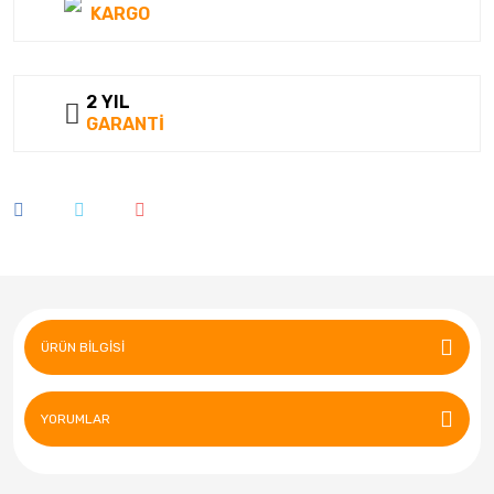
KARGO
2 YIL
GARANTİ
ÜRÜN BILGISI
YORUMLAR