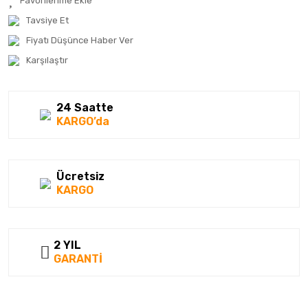
Kumho
Tavsiye Et
Fiyatı Düşünce Haber Ver
Lassa
Karşılaştır
Laufenn
Linglong
24 Saatte
KARGO’da
Matador
Megatork
Ücretsiz
Mesalas
KARGO
Michelin
Milestone
2 YIL
GARANTİ
Nankang
Nexen