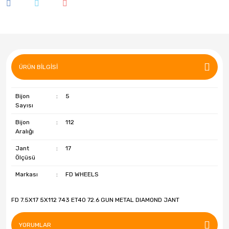
Özka
Petlas
Pirelli
Powcan
ÜRÜN BILGISI
R1 Jant
Bijon
:
5
Sayısı
RC
Bijon
:
112
Riken
Aralığı
Jant
:
17
Roadstone
Ölçüsü
Sava
Markası
:
FD WHEELS
Starmaxx
FD 7.5X17 5X112 743 ET40 72.6 GUN METAL DIAMOND JANT
Strial
YORUMLAR