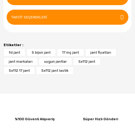
Tatko
Topplo
TAKSIT SEÇENEKLERI
Waterfall
Yokohoma
Etiketler :
fd jant
5 bijon jant
17 inç jant
jant fiyatları
jant markaları
uygun jantlar
5x112 jant
5x112 17 jant
5x112 jant lastik
%100 Güvenli Alışveriş
Süper Hızlı Gönderi