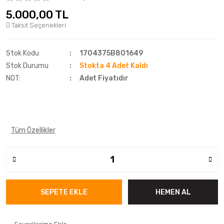
5.000,00 TL
Fulda
Taksit Seçenekleri
Goodtrip
Stok Kodu
1704375B801649
Goodyear
Stok Durumu
Stokta 4 Adet Kaldı
Hankook
NOT:
Adet Fiyatıdır
Harvester
Kelly
Tüm Özellikler
Kelly
Kenex
Kleber
SEPETE EKLE
HEMEN AL
Kormetal
Kormoran