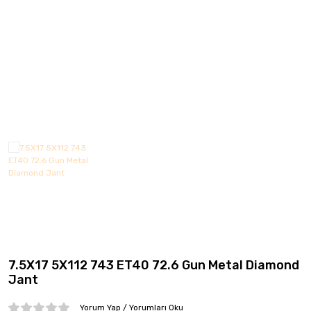
CMS
Continental
Debica
Dedika
Delinte
DGR JANT
DJ
Elit
Emr Jant
7.5X17 5X112 743 ET40 72.6 Gun Metal Diamond
Falken
Jant
Fd
Yorum Yap / Yorumları Oku