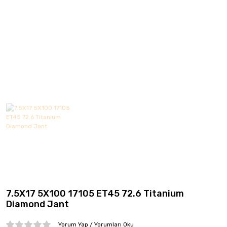
CMS
Continental
Debica
Dedika
Delinte
DGR JANT
DJ
Elit
Emr Jant
7.5X17 5X100 17105 ET45 72.6 Titanium
Falken
Diamond Jant
Fd
Yorum Yap / Yorumları Oku