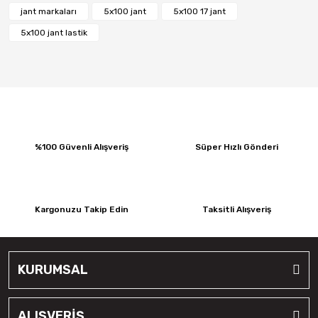
Tatko
jant markaları
5x100 jant
5x100 17 jant
Topplo
5x100 jant lastik
Waterfall
Yokohoma
%100 Güvenli Alışveriş
Süper Hızlı Gönderi
Kargonuzu Takip Edin
Taksitli Alışveriş
KURUMSAL
ALIŞVERİŞ