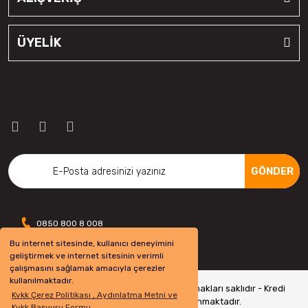
ÜYELİK
GÖNDER
0850 800 8 008
Bu internet sitesinde, kullanıcı deneyimini
geliştirmek ve internet sitesinin verimli
çalışmasını sağlamak amacıyla çerezler
kullanılmaktadır.
Copyright 2022 © - otolastikavm.com - Tüm hakları saklıdır - Kredi
Kvkk Çerez Politikası , Aydınlatma Metni ve
kartı bilgileriniz 256bit SSL Sertifikası ile Korunmaktadır.
Kvkk Başvuru Formu