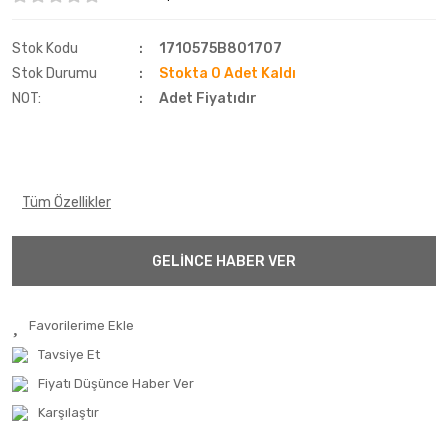
Fulda
Stok Kodu
1710575B801707
Goodtrip
Stok Durumu
Stokta 0 Adet Kaldı
NOT:
Adet Fiyatıdır
Goodyear
Hankook
Harvester
Tüm Özellikler
Kelly
GELİNCE HABER VER
Kelly
Kenex
Kleber
Tavsiye Et
Fiyatı Düşünce Haber Ver
Kormetal
Karşılaştır
Kormoran