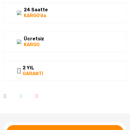
Kumho
24 Saatte
KARGO’da
Lassa
Laufenn
Ücretsiz
Linglong
KARGO
Matador
Megatork
2 YIL
GARANTİ
Mesalas
Michelin
Milestone
Nankang
Nexen