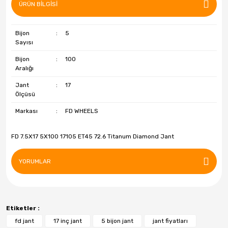
ÜRÜN BILGISI
Özka
Petlas
Bijon
:
5
Sayısı
Pirelli
Bijon
:
100
Powcan
Aralığı
Jant
:
17
R1 Jant
Ölçüsü
RC
Markası
:
FD WHEELS
Riken
FD 7.5X17 5X100 17105 ET45 72.6 Titanum Diamond Jant
Roadstone
YORUMLAR
Sava
Starmaxx
Etiketler :
Strial
fd jant
17 inç jant
5 bijon jant
jant fiyatları