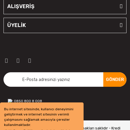
ALIŞVERİŞ
ÜYELİK
GÖNDER
0850 800 8 008
Bu internet sitesinde, kullanıcı deneyimini
geliştirmek ve internet sitesinin verimli
çalışmasını sağlamak amacıyla çerezler
kullanılmaktadır.
Copyright 2022 © - otolastikavm.com - Tüm hakları saklıdır - Kredi