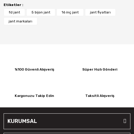
Etiketler :
fd jant
5 bijon jant
16 inç jant
jant fiyatları
jant markaları
%100 Güvenli Alışveriş
Süper Hızlı Gönderi
Kargonuzu Takip Edin
Taksitli Alışveriş
KURUMSAL