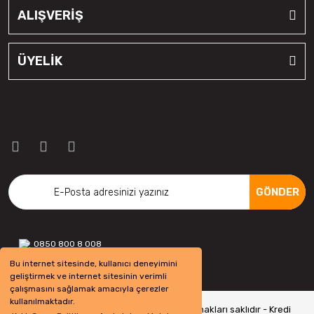
ALIŞVERİŞ
ÜYELİK
GÖNDER
0850 800 8 008
Bu internet sitesinde, kullanıcı deneyimini
geliştirmek ve internet sitesinin verimli
çalışmasını sağlamak amacıyla çerezler
kullanılmaktadır.
Copyright 2022 © - otolastikavm.com - Tüm hakları saklıdır - Kredi