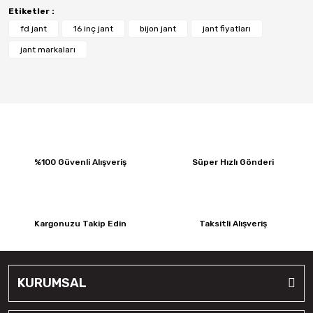
Etiketler :
fd jant
16 inç jant
bijon jant
jant fiyatları
jant markaları
%100 Güvenli Alışveriş
Süper Hızlı Gönderi
Kargonuzu Takip Edin
Taksitli Alışveriş
KURUMSAL