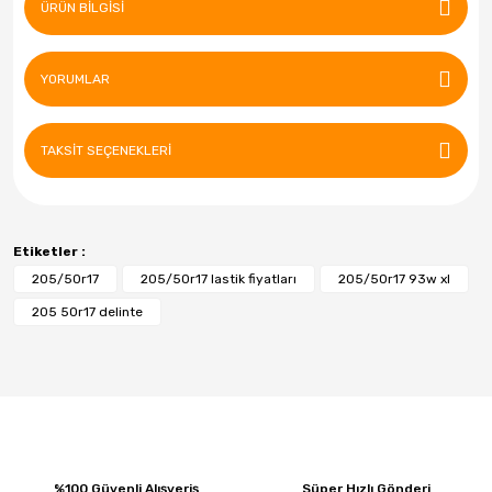
ÜRÜN BILGISI
YORUMLAR
TAKSIT SEÇENEKLERI
Etiketler :
205/50r17
205/50r17 lastik fiyatları
205/50r17 93w xl
205 50r17 delinte
%100 Güvenli Alışveriş
Süper Hızlı Gönderi