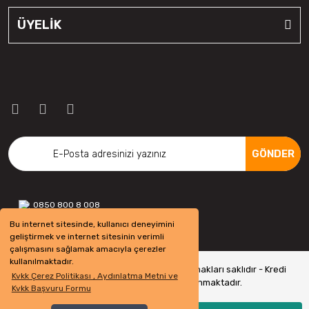
ÜYELİK
GÖNDER
0850 800 8 008
Bu internet sitesinde, kullanıcı deneyimini
geliştirmek ve internet sitesinin verimli
çalışmasını sağlamak amacıyla çerezler
kullanılmaktadır.
Copyright 2022 © - otolastikavm.com - Tüm hakları saklıdır - Kredi
Kvkk Çerez Politikası , Aydınlatma Metni ve
kartı bilgileriniz 256bit SSL Sertifikası ile Korunmaktadır.
Kvkk Başvuru Formu