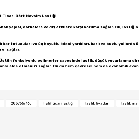
 Ticari Dört Mevsim Lastiği
ak yapısı, darbelere ve dış etkilere karşı koruma sağlar. Bu, lastiğin
lı kar tutucuları ve üç boyutlu kılcal yarıkları, karlı ve buzlu yollarda
rol sağlar.
tün fonksiyonlu polimerler sayesinde lastik, düşük yuvarlanma diren
nsı elde etmenizi sağlar. Bu da hem çevresel hem de ekonomik avant
Bu ürüne ilk yorumu siz yapın!
285/65r16c
hafif ticari lastiği
lastik fiyatları
lastik mar
Yorum Yaz