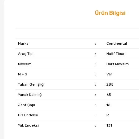
Ürün Bilgisi
Marka
:
Continental
Araç Tipi
:
Hafif Ticari
Mevsim
:
Dört Mevsim
M + S
:
Var
Taban Genişliği
:
285
Yanak Kalınlığı
:
65
Jant Çapı
:
16
Hız Endeksi
:
R
Yük Endeksi
:
131