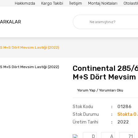
Hakkımızda
Kargo Takibi
İletişim
Montaj Noktaları
Otolast
ARKALAR
S M+S Dört Mevsim Lastiği (2022)
Continental 285/
M+S Dört Mevsim 
Yorum Yap / Yorumları Oku
Stok Kodu
01286
Stok Durumu
Stokta 0 
Üretim Tarihi
2022
D
A
71