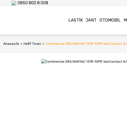
0850 800 8 008
LASTIK
JANT
OTOMOBIL
M
Anasayfa
Hafif Ticari
Continental 285/65R16C 131R 10PR VanContact A/