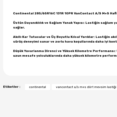
Continental 285/65R16C 131R 10PR VanContact A/S M+S Hafif
Üstün Dayanıklılık ve Sağlam Yanak Yapısı: Lastiğin sağlam yan
sağlar.
Akıllı Kar Tutucular ve Üç Boyutlu Kılcal Yarıklar: Lastiğin akıl
sürüş deneyimi sunar ve zorlu hava koşullarında daha iyi kont
Düşük Yuvarlanma Direnci ve Yüksek Kilometre Performansı: Üs
uzun mesafe yolculuklarında daha yüksek kilometre performa
Etiketler :
continental
vancontact a/s m+s dört mevsim lastiği