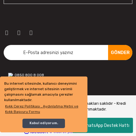
GÖNDER
0850 800 8 008
Bu internet sitesinde, kullanıcı deneyimini
geliştirmek ve internet sitesinin verimli
çalışmasını sağlamak amacıyla çerezler
kullanılmaktadır.
Copyright 2022 © - otolastikavm.com - Tüm hakları saklıdır - Kredi
Kvkk Çerez Politikası , Aydınlatma Metni ve
kartı bilgileriniz 256bit SSL Sertifikası ile Korunmaktadır.
Kvkk Başvuru Formu
Kabul ediyorum.
WhatsApp Destek Hattı
ile
ideasoft
e-