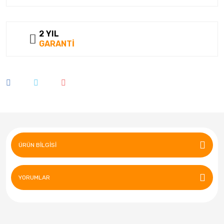
2 YIL
GARANTİ
ÜRÜN BILGISI
YORUMLAR