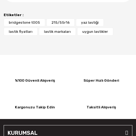
Etiketler :
bridgestone t005
215/55r16
yaz lastiği
lastik fiyatları
lastik markaları
uygun lastikler
%100 Güvenli Alışveriş
Süper Hızlı Gönderi
Kargonuzu Takip Edin
Taksitli Alışveriş
KURUMSAL