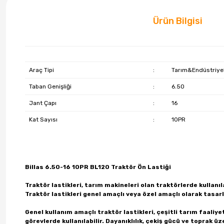
Ürün Bilgisi
Araç Tipi
:
Tarım&Endüstriye
Taban Genişliği
:
6.50
Jant Çapı
:
16
Kat Sayısı
:
10PR
Billas 6.50-16 10PR BL120 Traktör Ön Lastiği
Traktör lastikleri, tarım makineleri olan traktörlerde kullanıla
Traktör lastikleri genel amaçlı veya özel amaçlı olarak tasarl
Genel kullanım amaçlı traktör lastikleri, çeşitli tarım faaliye
görevlerde kullanılabilir. Dayanıklılık, çekiş gücü ve toprak üze