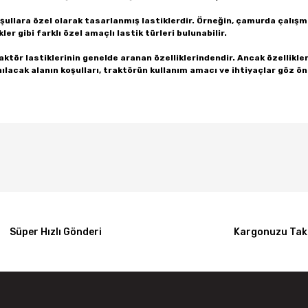
 koşullara özel olarak tasarlanmış lastiklerdir. Örneğin, çamurda çalış
er gibi farklı özel amaçlı lastik türleri bulunabilir.
traktör lastiklerinin genelde aranan özelliklerindendir. Ancak özellikle
lanılacak alanın koşulları, traktörün kullanım amacı ve ihtiyaçlar göz 
Bu ürüne ilk yorumu siz yapın!
Yorum Yaz
Süper Hızlı Gönderi
Kargonuzu Taki