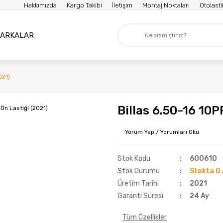
Hakkımızda
Kargo Takibi
İletişim
Montaj Noktaları
Otolast
ARKALAR
021)
Billas 6.50-16 10P
Yorum Yap / Yorumları Oku
Stok Kodu
600610
Stok Durumu
Stokta 0 
Üretim Tarihi
2021
Garanti Süresi
24 Ay
Tüm Özellikler