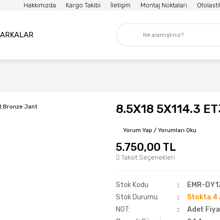
Hakkımızda
Kargo Takibi
İletişim
Montaj Noktaları
Otolast
ARKALAR
8.5X18 5X114.3 ET
Yorum Yap / Yorumları Oku
5.750,00 TL
Taksit Seçenekleri
Stok Kodu
EMR-DY1
Stok Durumu
Stokta 4 
NOT:
Adet Fiya