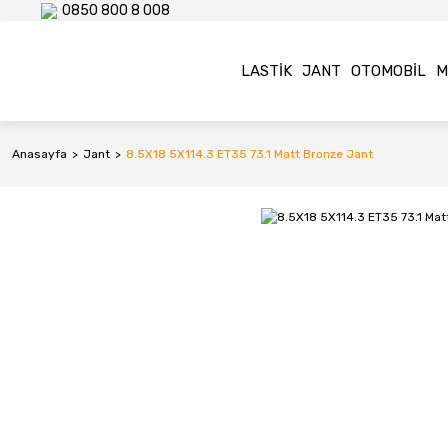
0850 800 8 008
LASTIK
JANT
OTOMOBIL
M
Anasayfa
Jant
8.5X18 5X114.3 ET35 73.1 Matt Bronze Jant