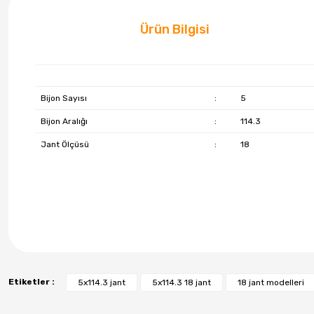
Ürün Bilgisi
Bijon Sayısı
:
5
Bijon Aralığı
:
114.3
Jant Ölçüsü
:
18
Etiketler :
5x114.3 jant
5x114.3 18 jant
18 jant modelleri