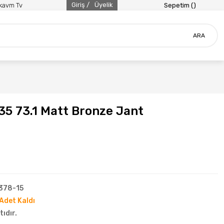
Giriş /
Üyelik
ikavm Tv
Sepetim (
)
ARA
35 73.1 Matt Bronze Jant
378-15
Adet Kaldı
tıdır.