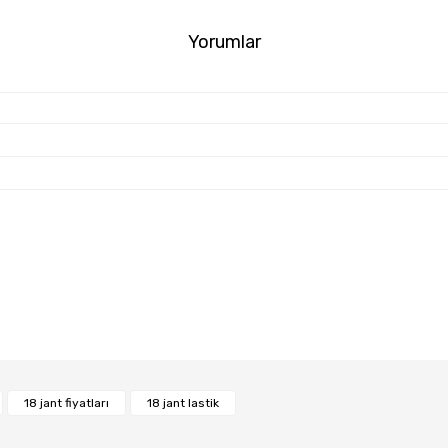
Yorumlar
Bu ürüne ilk yorumu siz yapın!
18 jant fiyatları
18 jant lastik