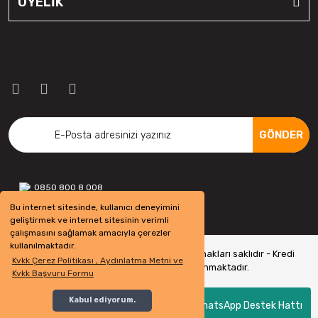
ÜYELİK
GÖNDER
0850 800 8 008
Bu internet sitesinde, kullanıcı deneyimini
geliştirmek ve internet sitesinin verimli
çalışmasını sağlamak amacıyla çerezler
kullanılmaktadır.
Copyright 2022 © - otolastikavm.com - Tüm hakları saklıdır - Kredi
Kvkk Çerez Politikası , Aydınlatma Metni ve
kartı bilgileriniz 256bit SSL Sertifikası ile Korunmaktadır.
Kvkk Başvuru Formu
Kabul ediyorum.
WhatsApp Destek Hattı